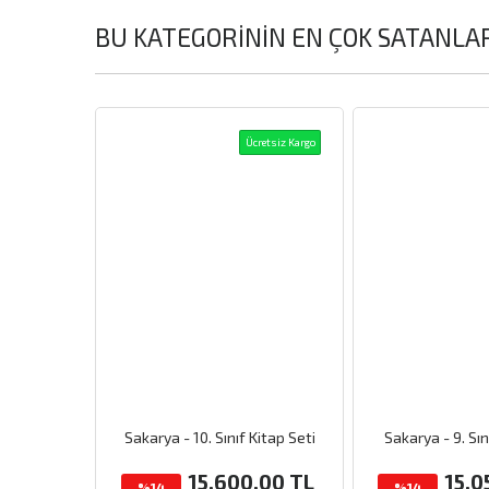
BU KATEGORININ EN ÇOK SATANLA
Ücretsiz Kargo
Sakarya - 10. Sınıf Kitap Seti
Sakarya - 9. Sın
15,600.00
TL
15,0
%14
%14