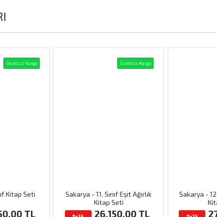
RI
Ücretsiz Kargo
Ücretsiz Kargo
ıf Kitap Seti
Sakarya - 11. Sınıf Eşit Ağırlık
Sakarya - 12.
Kitap Seti
Kit
50.00
TL
26,150.00
TL
2
%15
%15