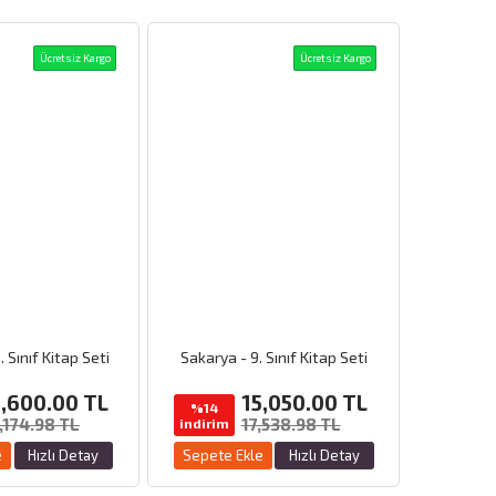
Ücretsiz Kargo
Ücretsiz Kargo
 Sınıf Kitap Seti
Sakarya - 9. Sınıf Kitap Seti
5,600.00
TL
15,050.00
TL
%14
,174.98 TL
17,538.98 TL
indirim
e
Hızlı Detay
Sepete Ekle
Hızlı Detay