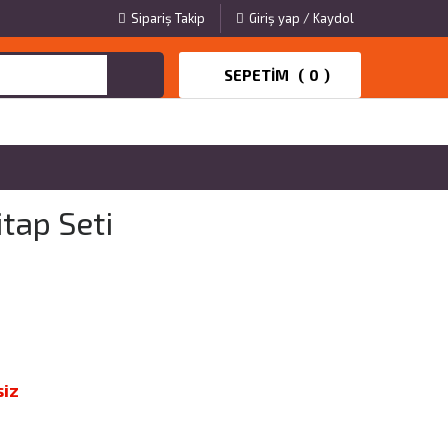
Sipariş Takip
Giriş yap / Kaydol
SEPETIM (
0
)
itap Seti
siz