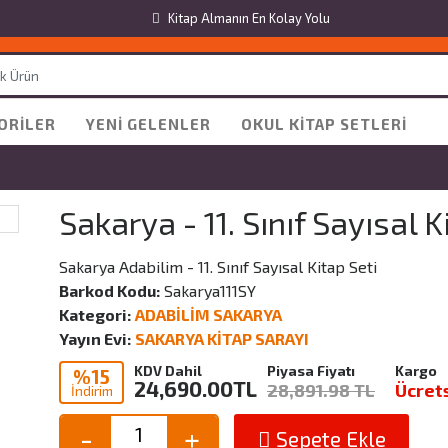
Kitap Almanın En Kolay Yolu
ORILER
YENI GELENLER
OKUL KITAP SETLERI
Sakarya - 11. Sınıf Sayısal K
Sakarya Adabilim - 11. Sınıf Sayısal Kitap Seti
Barkod Kodu:
Sakarya111SY
Kategori:
ADABİLİM SAKARYA
Yayın Evi:
SAKARYA KİTAP SARAYI
KDV Dahil
Piyasa Fiyatı
Kargo
%15
24,690.00
TL
28,891.98 TL
Ücret
İndirim
Sepete Ekle