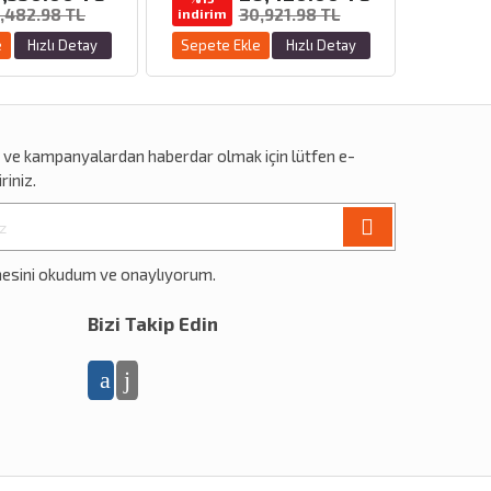
,482.98 TL
30,921.98 TL
indirim
e
Hızlı Detay
Sepete Ekle
Hızlı Detay
r
ve
kampanyalardan
haberdar olmak için lütfen e-
riniz.
mesini okudum ve onaylıyorum.
Bizi Takip Edin