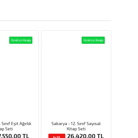
Ücretsiz Kargo
Ücretsiz Kargo
 Sınıf Eşit Ağırlık
Sakarya - 12. Sınıf Sayısal
ap Seti
Kitap Seti
7,550.00
TL
26,420.00
TL
%15