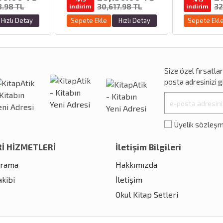
8.98 TL
30,617.98 TL
32
indirim
indirim
Hızlı Detay
Sepete Ekle
Hızlı Detay
Sepete Ekl
Size özel
fırsatla
posta adresinizi gi
Üyelik sözleş
İ HİZMETLERİ
İletişim Bilgileri
Arama
Hakkımızda
akibi
İletişim
Okul Kitap Setleri