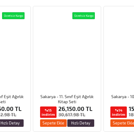
Ücretsiz Kargo
Ücretsiz Kargo
f Eşit Ağırlık
Sakarya - 11. Sınıf Eşit Ağırlık
Sakarya - 10.
Seti
Kitap Seti
50.00
TL
26,150.00
TL
1
%15
%14
2.98 TL
30,617.98 TL
18
indirim
indirim
Hızlı Detay
Sepete Ekle
Hızlı Detay
Sepete Ekl