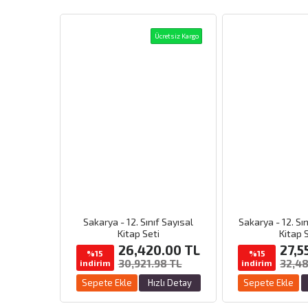
Ücretsiz Kargo
Sakarya - 12. Sınıf Sayısal
Sakarya - 12. Sını
Kitap Seti
Kitap 
26,420.00
TL
27,5
%15
%15
30,921.98 TL
32,48
indirim
indirim
Sepete Ekle
Hızlı Detay
Sepete Ekle