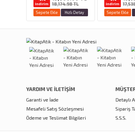
18,174.98 TL
17,53
indirim
indirim
Sepete Ekle
Hızlı Detay
Sepete Ekle
YARDIM VE İLETİŞİM
MÜŞTER
Garanti ve İade
Detaylı 
Mesafeli Satış Sözleşmesi
Sipariş T
Ödeme ve Teslimat Bilgileri
S.S.S.